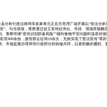
县分析行政法律局等多家单元正在月亮湾广场开展以“依法分析
平安”。勾当现场，查察通过设立宣传征询台、吊挂、现场答疑解
。查察环绕“若何识别防备风险”“碰到食物平安问题时该若何保
彩页800余份，接管群众征询10余次，无效实现了普法宣传“
局、市场监视办理局等行政部分的协做共同，以更积极的履职、