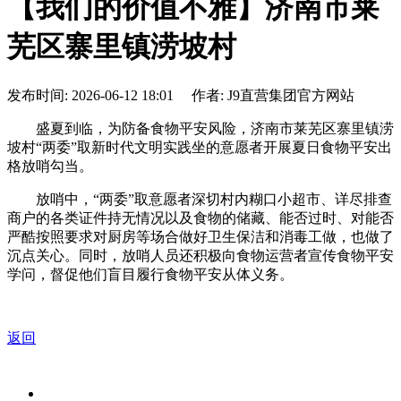
【我们的价值不雅】济南市莱
芜区寨里镇涝坡村
发布时间: 2026-06-12 18:01 作者: J9直营集团官方网站
盛夏到临，为防备食物平安风险，济南市莱芜区寨里镇涝
坡村“两委”取新时代文明实践坐的意愿者开展夏日食物平安出
格放哨勾当。
放哨中，“两委”取意愿者深切村内糊口小超市、详尽排查
商户的各类证件持无情况以及食物的储藏、能否过时、对能否
严酷按照要求对厨房等场合做好卫生保洁和消毒工做，也做了
沉点关心。同时，放哨人员还积极向食物运营者宣传食物平安
学问，督促他们盲目履行食物平安从体义务。
返回
关于我们