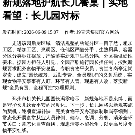
新规落地护航长儿餐桌｜实地
看望：长儿园对标
发布时间: 2026-06-09 15:07 作者: J9直营集团官方网站
走进该园后厨区域，清洁规整的功能分区一目了然，粗加
工区、精加工区、烹调区、仓储区严酷分手，生熟厨具、容器
分区分类标注摆放，严酷落实新规中生熟分隔、分区操做硬性
要求。据园方担任人引见，全园严酷施行园长担任制，按照新
规要求配齐食物平安总监、专职食物平安员，食堂各岗亭定岗
定责，建立“园长统筹、后勤专管、全员履职”的义务系统，实
现食物平安事事有人盯、环节有人管、现患有人改，落实新
规“全员有责、全程可控”办理原则。
邳州市机关长儿园园长冯雯暗示，新规落地不是束缚，而
是守护长儿饮食平安的尺度化。下一步，长儿园将以新规实施
为契机，逐项查漏补缺：完美食物平安办理轨制取岗亭细则，
常态化开展食堂从业人员律例、储存、烹调、分餐、消杀全环
节关口；常态化自查自纠，现患清零不留死角，以更高尺度食
物平安红线。