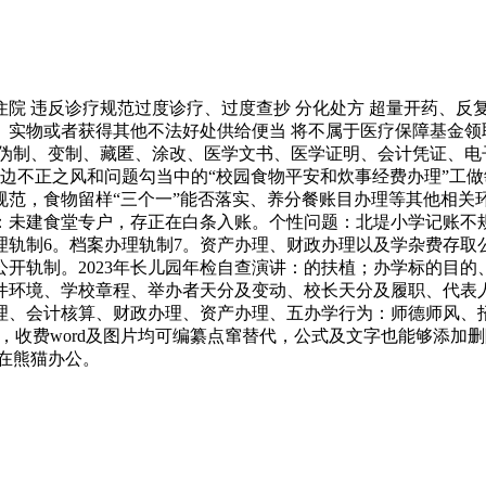
院 违反诊疗规范过度诊疗、过度查抄 分化处方 超量开药、反复
实物或者获得其他不法好处供给便当 将不属于医疗保障基金领
 伪制、变制、藏匿、涂改、医学文书、医学证明、会计凭证、电
身边不正之风和问题勾当中的“校园食物平安和炊事经费办理”工
范，食物留样“三个一”能否落实、养分餐账目办理等其他相关环
：未建食堂专户，存正在白条入账。个性问题：北堤小学记账不
办理轨制6。档案办理轨制7。资产办理、财政办理以及学杂费存取
息公开轨制。2023年长儿园年检自查演讲：的扶植；办学标的目
件环境、学校章程、举办者天分及变动、校长天分及履职、代表
理、会计核算、财政办理、资产办理、五办学行为：师德师风、
载，收费word及图片均可编纂点窜替代，公式及文字也能够添加
就正在熊猫办公。