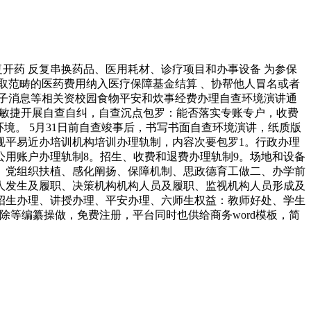
开药 反复串换药品、医用耗材、诊疗项目和办事设备 为参保
取范畴的医药费用纳入医疗保障基金结算 、协帮他人冒名或者
子消息等相关资校园食物平安和炊事经费办理自查环境演讲通
做敏捷开展自查自纠，自查沉点包罗：能否落实专账专户，收费
境。 5月31日前自查竣事后，书写书面自查环境演讲，纸质版
规平易近办培训机构培训办理轨制，内容次要包罗1。行政办理
公用账户办理轨制8。招生、收费和退费办理轨制9。场地和设备
的、党组织扶植、感化阐扬、保障机制、思政德育工做二、办学前
人发生及履职、决策机构机构人员及履职、监视机构人员形成及
招生办理、讲授办理、平安办理、六师生权益：教师好处、学生
删除等编纂操做，免费注册，平台同时也供给商务word模板，简