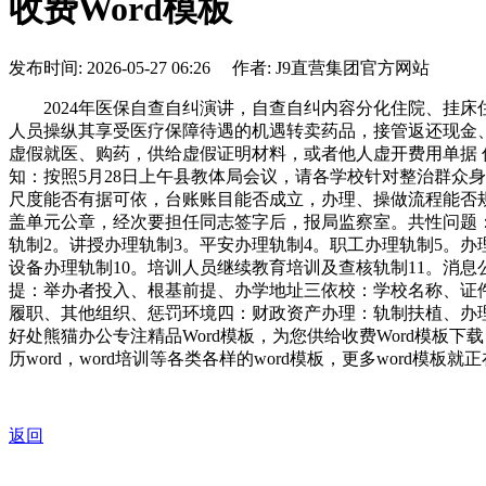
收费Word模板
发布时间: 2026-05-27 06:26 作者: J9直营集团官方网站
2024年医保自查自纠演讲，自查自纠内容分化住院、挂床住
人员操纵其享受医疗保障待遇的机遇转卖药品，接管返还现金、
虚假就医、购药，供给虚假证明材料，或者他人虚开费用单据
知：按照5月28日上午县教体局会议，请各学校针对整治群众
尺度能否有据可依，台账账目能否成立，办理、操做流程能否规
盖单元公章，经次要担任同志签字后，报局监察室。共性问题
轨制2。讲授办理轨制3。平安办理轨制4。职工办理轨制5。
设备办理轨制10。培训人员继续教育培训及查核轨制11。消
提：举办者投入、根基前提、办学地址三依校：学校名称、证
履职、其他组织、惩罚环境四：财政资产办理：轨制扶植、办
好处熊猫办公专注精品Word模板，为您供给收费Word模板下
历word，word培训等各类各样的word模板，更多word模板
返回