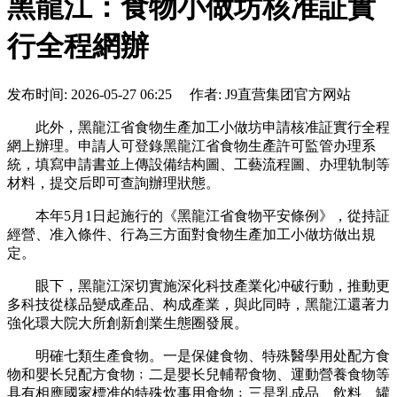
黑龍江：食物小做坊核准証實
行全程網辦
发布时间: 2026-05-27 06:25 作者: J9直营集团官方网站
此外，黑龍江省食物生產加工小做坊申請核准証實行全程
網上辦理。申請人可登錄黑龍江省食物生產許可監管办理系
統，填寫申請書並上傳設備结构圖、工藝流程圖、办理轨制等
材料，提交后即可查詢辦理狀態。
本年5月1日起施行的《黑龍江省食物平安條例》，從持証
經營、准入條件、行為三方面對食物生產加工小做坊做出規
定。
眼下，黑龍江深切實施深化科技產業化冲破行動，推動更
多科技從樣品變成產品、构成產業，與此同時，黑龍江還著力
強化環大院大所創新創業生態圈發展。
明確七類生產食物。一是保健食物、特殊醫學用处配方食
物和嬰长兒配方食物﹔二是嬰长兒輔帮食物、運動營養食物等
具有相應國家標准的特殊炊事用食物﹔三是乳成品、飲料、罐