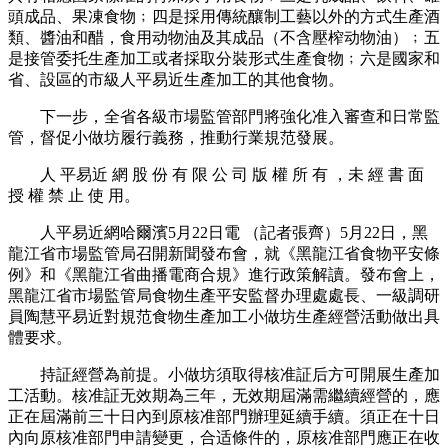
頭成品、果凍食物﹔四是採用傳統釀制工藝以外的方式生產酒
類、醬油和醋，食用动物油及其成品（不含壓榨动物油）﹔五
是接管委托生產加工或者採取分裝形式生產食物﹔六是國家和
省、設區的市級人平易近生產加工的其他食物。
下一步，全省各級市場監管部門將強化准入審查和日常監
管，督促小做坊履行義務，推動行業規范發展。
人 平易近 網 股 份 有 限 公 司 版 權 所 有 ，未 經 書 面
授 權 禁 止 使 用。
人平易近網哈爾濱5月22日電 （記者張齊）5月22日，黑
龍江省市場監管局召開新聞發布會，就《黑龍江省食物平安條
例》和《黑龍江省曲播電商合規》進行政策解讀。發布會上，
黑龍江省市場監管局食物生產平安監督办理處處長、一級調研
員陶慧平易近對規范食物生產加工小做坊生產經營活動做出具
體要求。
持証經營為前提。小做坊須取得核准証后方可開展生產加
工活動。核准証无效期為三年，无效期屆滿需繼續經營的，應
正在屆滿前三十日內到原核准部門辦理延續手續。須正在十日
內向原核准部門申請變更，合适條件的，原核准部門應正在收