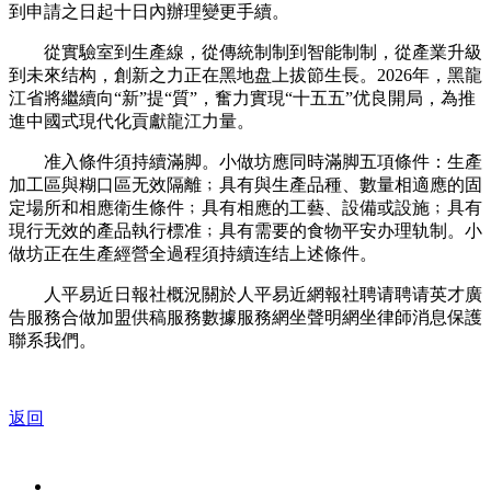
到申請之日起十日內辦理變更手續。
從實驗室到生產線，從傳統制制到智能制制，從產業升級
到未來结构，創新之力正在黑地盘上拔節生長。2026年，黑龍
江省將繼續向“新”提“質”，奮力實現“十五五”优良開局，為推
進中國式現代化貢獻龍江力量。
准入條件須持續滿脚。小做坊應同時滿脚五項條件：生產
加工區與糊口區无效隔離﹔具有與生產品種、數量相適應的固
定場所和相應衛生條件﹔具有相應的工藝、設備或設施﹔具有
現行无效的產品執行標准﹔具有需要的食物平安办理轨制。小
做坊正在生產經營全過程須持續连结上述條件。
人平易近日報社概況關於人平易近網報社聘请聘请英才廣
告服務合做加盟供稿服務數據服務網坐聲明網坐律師消息保護
聯系我們。
返回
关于我们