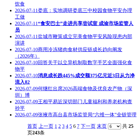
饮食
2026-07-11
娄底：实地调研娄底三中校园食物平安办理
工做
2026-07-11
“食安巴士”走进共享尝试室 成渝市场监管人
员
2026-07-11
盐城市鞭策成立完美食物平安风险现患内部
演讲
2026-07-10
商用冷冻猪肉食材供应链成长趋向阐发
（2026年）
2026-07-10
回答关于以立异机制取数字手艺全面强化食
物平
2026-07-10
消息成长跌445%成交额375亿元近3日从力净
流入82
2026-07-09
何继红出席2026高端食物及优良农产物（深
圳）博
2026-07-09
王相平易近深切部门儿童福利和养老机构查
抄平
2026-07-09
张掖市高台县市场监管局“六维一体”全链管理
首页
上一页
1
2
3
4
5
6
7
下一页
末页
共
25
页
243
条