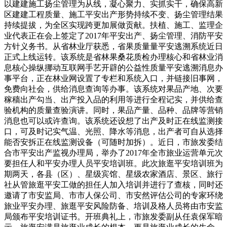
以建建施工扬尘管理为从线，凝心聚力、实抓实干，确保高新
区建建工程质量、施工平安出产形势持续不变、扬尘管理结果
持续提拔，为全区实现跨更加展做贡献。扶植、施工、监理企
业代表正在会上签定了2017年平安出产、扬尘管理、消防平安
方针义务书。从省林业厅获悉，省果质量量平安逃溯系统近日
正式上线运转。该系统是省林果桑花质检办理核心和省林业消
息核心操纵挪动互联网手艺开辟的公益性质量平安逃溯消息办
事平台，正在林业网设置了专栏和系统入口，并链接旧事网，
免费向社会，供给消息查询等办事。该系统对果品产地、次要
稼穑出产勾当、出产投入品的利用等进行全程记实，并供给查
验机构的质量查验演讲。同时，果品产量、品种、品牌等营销
消息也可以或许查询。该系统还设想了出产及时正在线监测接
口，可及时记实气温、光照、降水等消息，出产者可自从选择
能否安拆正在线监测设备（可随时加拆）。近日，市旅发委结
合市平安出产监视办理局，举办了2017年全市旅业运营单元次
要担任人和平安办理人员平安培训班。此次旅逛平安培训班为
期两天，各县（区）、星级宾馆、星级农家酒店、景区、旅行
社从管旅逛平安工做的担任人加入培训并进行了查核，同时还
邀请了市安监局、市市人保公司、市安然评估公司的专家环绕
旅业平安办理、旅逛平安风险防备、培训及格人员将由市安监
局颁布平安培训证书。开班典礼上，市旅发委副从任袁保军暗