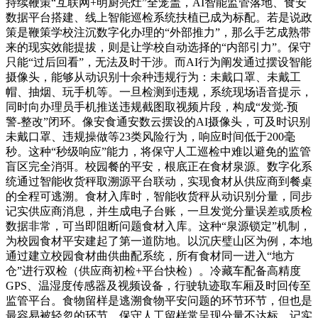
持续鞭策“互联网+明厨亮灶”全笼盖，AI智能监管落地、食安
数据平台搭建、线上智能巡检系统扶植已成为标配。若是说政
策是鞭策学校注沉数字化办理的“外部推力”，那么手艺成熟带
来的现实效能提拔，则是让学校自动选择的“内部引力”。保守
只能“过后回看”，无法及时干涉。而AI行为阐发通过摆设智能
摄像头，能够从动识别十余种违规行为：未戴口罩、未戴工
帽、抽烟、玩手机等。一旦检测到违规，系统现场语音提示，
同时向办理员手机推送违规截图取视频片段，构成“发觉-预
警-整改”闭环。像安食通安数云摆设的AI摄像头，可及时识别
未戴口罩、违规操做等23类风险行为，响应时间低于200毫
秒。这种“秒级响应”能力，将保守人工巡检中难以避免的监管
盲区完全消弭。校园餐的平安，根底正在食材泉源。数字化系
统通过智能收货秤取溯源平台联动，实现食材从供应商到餐桌
的全程可逃溯。食材入库时，智能收货秤从动识别分量，同步
记实供应商消息，并生成电子台账，一旦发觉分量误差或质检
数据非常，可当即阻断问题食材入库。这种“泉源锁定”机制，
为校园食材平安建起了第一道防地。以沉庆璧山区为例，本地
通过建立校园食材曲供曲配系统，所有食材同一进入“地方
仓”进行双检（供应商初检+平台快检）。冷藏车配备高精度
GPS、温湿度传感器及视频设备，行驶轨迹取车厢及时回传至
监管平台。食物留样是逃溯食物平安问题的环节环节，但也是
最容易被轻忽的环节。保守人工留样常呈现分量不达标、记实