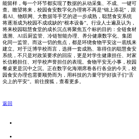
能留样，每一个环节都实现了数据的从动采集、不成、一键可
查。瞻望将来，校园食安数字化办理将不再是“锦上添花”，跟
着AI、物联网、大数据等手艺的进一步成熟，聪慧食安系统
将逐渐成为校园不成或缺的“根本设备”。行业人士遍及认为，
将来校园聪慧食堂的成长沉点将聚焦五个标的目的：全链食材
逃溯、AI后厨监管、冷链智能办理、养分健康数字化、集团
化同一监管。而这一切的焦点，都是环绕食物平安这一底线来
建立。对于泛博学校而言，选择一套成熟、靠得住的聪慧食安
系统，不只是对政策要求的回应，更是对学生健康担任、对家
长信赖担任、对学校声誉担任的表现。食物平安无小事，校园
餐桌更是沉中之沉。正在数字化海潮席卷各行各业的今天，校
园食安办理也需要顺势而为，用科技的力量守护好孩子们“舌
尖上的平安”。前往搜狐，查看更多。
返回
关于我们
食品安全资讯