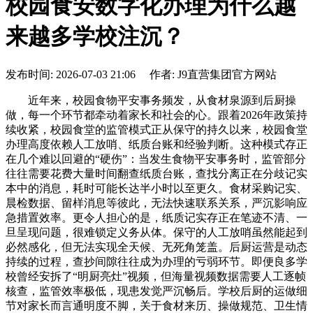
校园食安数字化办理为什么越
来越多学校注沉？
发布时间: 2026-07-03 21:06 作者: J9直营集团官方网站
近年来，校园食物平安事务频发，从食材泉源到后厨操
做，每一个环节都牵动着家长和社会的心。跟着2026年政策持
续收紧，校园食堂的监管模式正从保守的持久以来，校园食堂
办理高度依赖人工放哨、纸质台账和经验判断。这种模式存正
在几个难以回避的“硬伤”：当发生食物平安事务时，监管部分
往往需要花费大量时间翻查纸质台账，查找分离正在分歧记实
本中的消息，耗时可能长达半小时以至更久。食材采购记实、
晨检数据、留样消息等彼此，无法快速联系关系，严沉影响应
急措置效率。更令人担心的是，纸质记实存正在笔迹不清、一
旦呈现问题，很难锁定义务从体。保守的人工放哨虽然能起到
必然感化，但无法实现全天候、无死角笼盖。后厨运营是动态
持续的过程，查抄间隙往往成为办理的亏弱环节。即便良多学
校曾经安拆了“明厨亮灶”视频，但海量视频数据需要人工逐帧
核查，监管效率极低，现患发觉严沉畅后。学校后厨的运做细
节对家长而言通明度不脚，关于食材来历、操做规范、卫生情