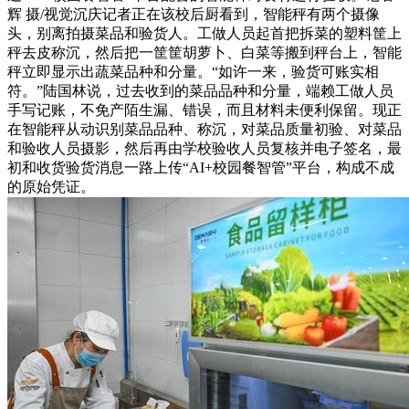
辉 摄/视觉沉庆记者正在该校后厨看到，智能秤有两个摄像
头，别离拍摄菜品和验货人。工做人员起首把拆菜的塑料筐上
秤去皮称沉，然后把一筐筐胡萝卜、白菜等搬到秤台上，智能
秤立即显示出蔬菜品种和分量。“如许一来，验货可账实相
符。”陆国林说，过去收到的菜品品种和分量，端赖工做人员
手写记账，不免产陌生漏、错误，而且材料未便利保留。现正
在智能秤从动识别菜品品种、称沉，对菜品质量初验、对菜品
和验收人员摄影，然后再由学校验收人员复核并电子签名，最
初和收货验货消息一路上传“AI+校园餐智管”平台，构成不成
的原始凭证。