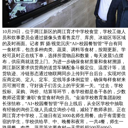
10月29日，位于两江新区的两江育才中学校食堂，学校工做人
员和炊事委员会通过摄像头查看售卖厅、库房、冰箱区等区域
的及时画面。记者 辉 摄/视觉沉庆“AI+校园餐智管”平台有同
一食材库，包含多种肉类、蔬菜、调料等食材，按期更新。学
校可及时正在线下单，选择所需物品和数量，每天凌晨5点摆
布，供应商就送货上门。为进一步确保食材质量和食材溯源，
两江新区要求供货商的送货车辆配备斗极定位、温度计等，送
货轨迹、冷链形态通过物联网同步上传到平台后台，实现对供
应商定岗、定人、定车、定线等多体例监管，确保每样食材来
历可溯可查，守好孩子们舌尖上的平安第一关。“过去，学校
投标、采购、询价、结算等环节，各学校都是各干各的，少数
教师还需要‘兼职’食堂食材询价员。”金渝学校教育集团副校
长张怯称，“AI+校园餐智管”平台上线后，从全区学校中抽取
有经验的询价工做人员成立询价小组，减轻了教师承担。正在
两江育才中学校，工做日有近3000名师生用餐。由于有需要住
宿的学生，学校供给早、中、晚餐和夜宵，一共4餐，师生一
路用餐。肉类、蔬菜等次要食材一天需耗损500至600公