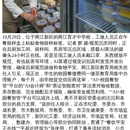
10月29日，位于两江新区的两江育才中学校，工做人员正在午
餐留样盒上粘贴食物留样标签。记者 辉 摄/视觉沉庆同时，正
在后厨加工间、留样间、库房等沉点区域，搭载AI算法的摄
像头24小时正在线。若是呈现工做人员未戴口罩、东西摆放不
规范、有虫鼠害等环境，AI算通过视觉识别及时发觉并发出
警报，确保后厨规范操做和食物平安。两江新区教育局相关担
任人引见，现正在，学生的校园餐缴费同一缴至教育局集中办
理账户，每个月，由学校提交供应商送审，“AI+校园餐智
管”平台的“AI会计师”和“票证智能查对”算法查对验收数据、
库存数据、完全婚配后才领取，确保资金规范利用。“‘AI+校
园餐智管’平台可以或许上线，离不开新区管委会的注沉和各
部分的鼎力支撑。”该担任人暗示，正在市纪委、市委办、市
成长委、市大数据局、市教委、市、市卫生健康委、市市场监
管局的指点下，新区纪工委、经济运转局、市场监管局、社发
局、、数建办、管理核心等部分协同联动，贯通了“餐饮平安
正在线”“平易近呼我为”等使用，打通了事务流转消息、公共