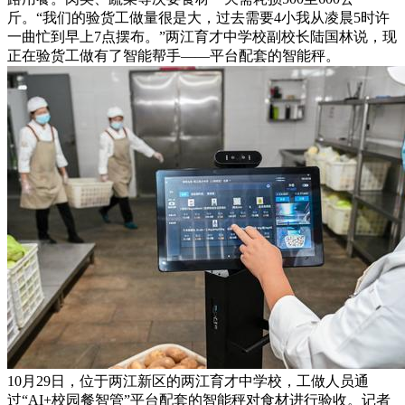
斤。“我们的验货工做量很是大，过去需要4小我从凌晨5时许
一曲忙到早上7点摆布。”两江育才中学校副校长陆国林说，现
正在验货工做有了智能帮手——平台配套的智能秤。
10月29日，位于两江新区的两江育才中学校，工做人员通
过“AI+校园餐智管”平台配套的智能秤对食材进行验收。记者