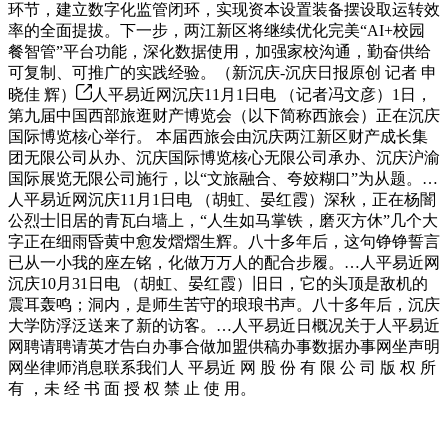
环节，建立数字化监管闭环，实现资本设置装备摆设取运转效
率的全面提拔。下一步，两江新区将继续优化完美“AI+校园
餐智管”平台功能，深化数据使用，加强家校沟通，勤奋供给
可复制、可推广的实践经验。（新沉庆-沉庆日报原创 记者 申
晓佳 辉）
人平易近网沉庆11月1日电 （记者冯文彦）1日，
第九届中国西部旅逛财产博览会（以下简称西旅会）正在沉庆
国际博览核心举行。 本届西旅会由沉庆两江新区财产成长集
团无限公司从办、沉庆国际博览核心无限公司承办、沉庆沪渝
国际展览无限公司施行，以“文旅融合、夸姣糊口”为从题。…
人平易近网沉庆11月1日电 （胡虹、晏红霞）深秋，正在杨闇
公烈士旧居的青瓦白墙上，“人生如马掌铁，磨灭方休”几个大
字正在细雨昏黄中愈发熠熠生辉。八十多年后，这句铮铮誓言
已从一小我的座左铭，化做万万人的配合步履。…人平易近网
沉庆10月31日电 （胡虹、晏红霞）旧日，它的头顶是敌机的
震耳轰鸣；洞内，是师生苦守的琅琅书声。八十多年后，沉庆
大学防浮泛送来了新的访客。…人平易近日概况关于人平易近
网聘请聘请英才告白办事合做加盟供稿办事数据办事网坐声明
网坐律师消息联系我们人 平易近 网 股 份 有 限 公 司 版 权 所
有 ，未 经 书 面 授 权 禁 止 使 用。