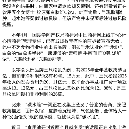
收集曲播间“试吃没结果能退”，但当消费者现实采办食用后发
觉没有的结果时，向商家申请退款却又遭到。还有消费者正在
饮用五个女博士“胶原卵白肽维C饮2。0”产物后，呈现脸部红
肿、起水泡等疑似过敏反映，但该产物并未显著标注过敏风险
提醒。
本年4月，国度学问产权局商标局中国商标网上线了“心计
心情商标”管理专栏，已有1219枚带有性的商标被宣布无效，
此中不乏食物行业中的出名品牌，例如千禾味业的“千禾0+”、
白象的“白象多半袋”、康师傅的“康师傅 手擀面 面Q弹 汤鲜
浓”、东鹏饮料的“东鹏0糖”等。
以零食头部品牌三只松鼠为例，其2025年全年营收跨越百
亿，但扣非净利润却仅有4940。15万元。此中，三只松鼠2025
年收入的发卖费用为20。11亿元，仅平台办事及推广费一项就
高达13。12亿元，占三只松鼠总营收的比沉为12。88%，是三
只松鼠同期扣非净利润的26倍。
比来，“碳水脸”一词正在收集上激发了普遍的会商。按照
收集描述，面部发缩、皮肤暗沉松垮、气色疲倦，全体给人一
种“发面馒头”般的虚浮感，就被认为是“碳水脸”。
近日，“食用油开封近两个月就变质”的话题正在收集上激